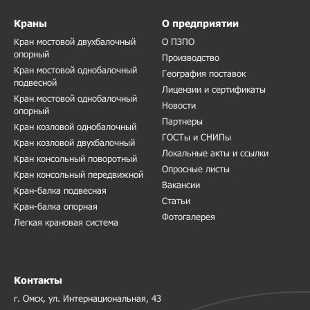
Краны
О предприятии
Кран мостовой двухбалочный
О ПЗПО
опорный
Производство
Кран мостовой однобалочный
География поставок
подвесной
Лицензии и сертификаты
Кран мостовой однобалочный
Новости
опорный
Партнеры
Кран козловой однобалочный
ГОСТы и СНИПы
Кран козловой двухбалочный
Локальные акты и ссылки
Кран консольный поворотный
Опросные листы
Кран консольный передвижной
Вакансии
Кран-балка подвесная
Статьи
Кран-балка опорная
Фотогалерея
Легкая крановая система
Контакты
г. Омск, ул. Интернациональная, 43