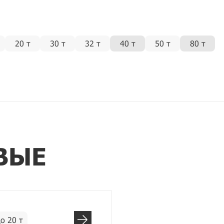
20 т
30 т
32 т
40 т
50 т
80 т
ВЫЕ
о 20 т