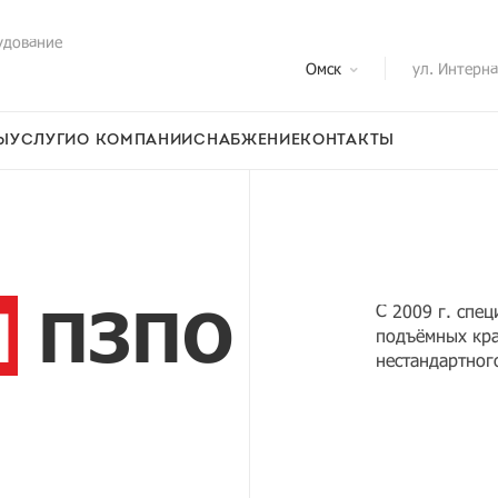
удование
Омск
ул. Интерн
Ы
УСЛУГИ
О КОМПАНИИ
СНАБЖЕНИЕ
КОНТАКТЫ
Я
ПЗПО
С 2009 г. спе
подъёмных кра
нестандартног