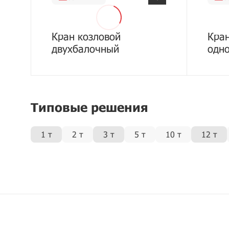
Кран козловой
Кран
двухбалочный
одн
Типовые решения
1 т
2 т
3 т
5 т
10 т
12 т