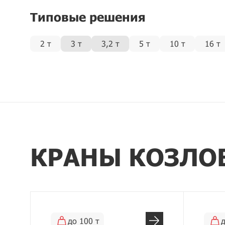
Типовые решения
2 т
3 т
3,2 т
5 т
10 т
16 т
КРАНЫ КОЗЛО
до 100 т
д