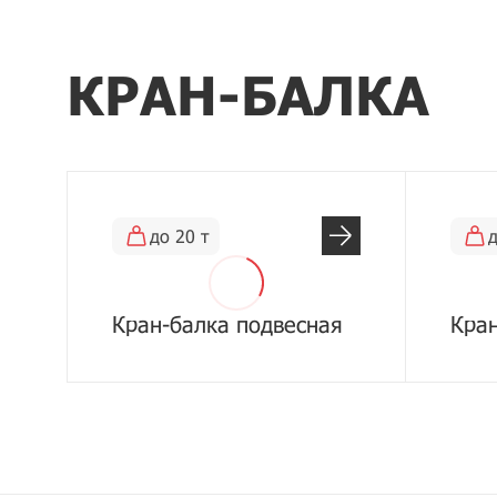
КРАН-БАЛКА
до 20 т
д
Кран-балка подвесная
Кран