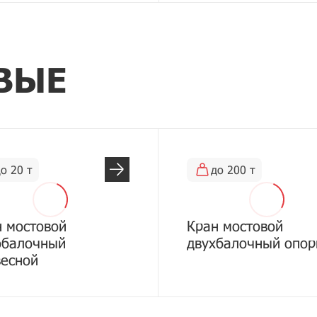
ВЫЕ
о 20 т
до 200 т
 мостовой
Кран мостовой
обалочный
двухбалочный опо
весной