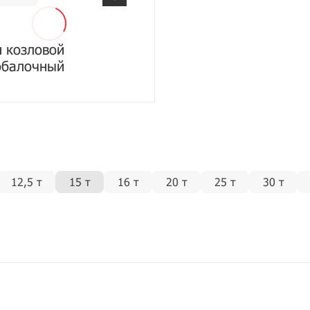
 козловой
обалочный
12,5 т
15 т
16 т
20 т
25 т
30 т