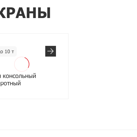
КРАНЫ
о 10 т
н консольный
оротный