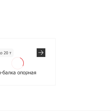
о 20 т
-балка опорная