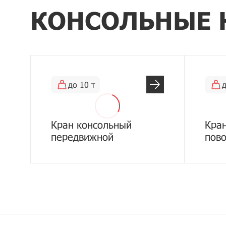
КОНСОЛЬНЫЕ 
до 10 т
д
Кран консольный
Кра
передвижной
пов