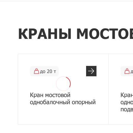
КРАНЫ МОСТО
до 20 т
д
Кран мостовой
Кран
однобалочный опорный
одн
под