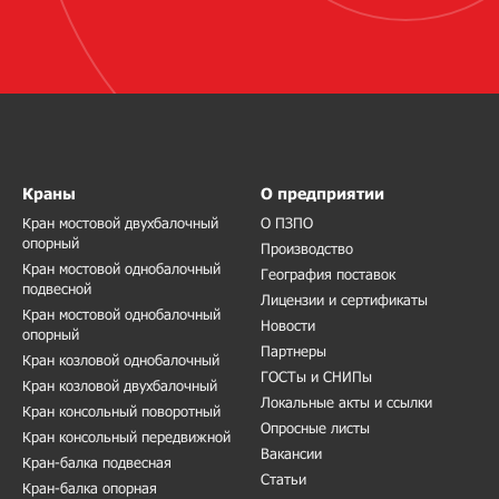
Краны
О предприятии
Кран мостовой двухбалочный
О ПЗПО
опорный
Производство
Кран мостовой однобалочный
География поставок
подвесной
Лицензии и сертификаты
Кран мостовой однобалочный
Новости
опорный
Партнеры
Кран козловой однобалочный
ГОСТы и СНИПы
Кран козловой двухбалочный
Локальные акты и ссылки
Кран консольный поворотный
Опросные листы
Кран консольный передвижной
Вакансии
Кран-балка подвесная
Статьи
Кран-балка опорная